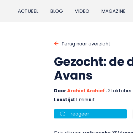
ACTUEEL
BLOG
VIDEO
MAGAZINE
Terug naar overzicht
Gezocht: de d
Avans
Door
Archief Archief
, 21 oktobe
Leestijd:
1 minuut
reageer
Drie dj's van radiozender 3FM gaa