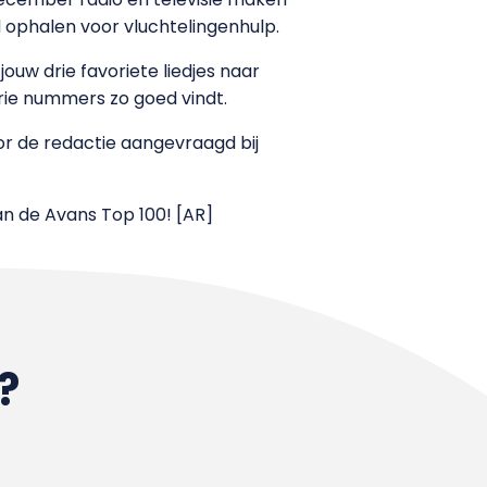
ld ophalen voor vluchtelingenhulp.
uw drie favoriete liedjes naar
e drie nummers zo goed vindt.
or de redactie aangevraagd bij
n de Avans Top 100! [AR]
?