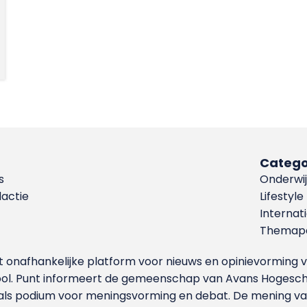
Catego
s
Onderwij
dactie
Lifestyle
Internat
Themapa
et onafhankelijke platform voor nieuws en opinievormin
ool. Punt informeert de gemeenschap van Avans Hogesch
als podium voor meningsvorming en debat. De mening van 