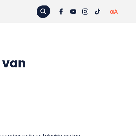
a
A
s van
december radio en televisie maken