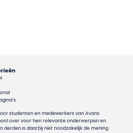
rieën
s
ional
gina’s
g voor studenten en medewerkers van Avans
ool over voor hen relevante onderwerpen en
derden is daarbij niet noodzakelijk de mening