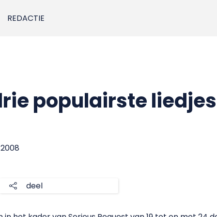
REDACTIE
rie populairste liedje
r 2008
deel
n in het kader van Serious Request van 19 tot en met 24 