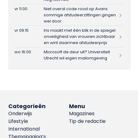
vr 11:00
Niet overal code rood op Avans:
sommige afstudeerzittingen gingen
wel door
vr 09:15
Iris maakt met één blik in de spiegel
onveiligheid van vrouwen zichtbaar
en wint daarmee afstudeerprijs
wo 16:00
Microsoft de deur uit? Universiteit
Utrecht wil eigen mailomgeving
Categorieën
Menu
Onderwijs
Magazines
Lifestyle
Tip de redactie
International
Themapagina’s