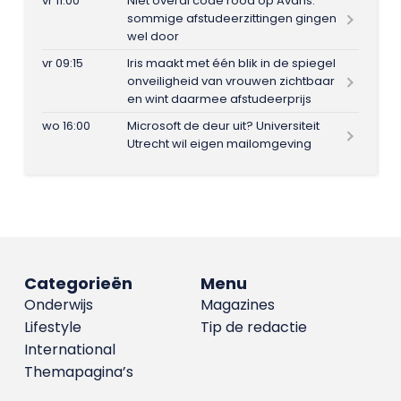
vr 11:00
Niet overal code rood op Avans:
sommige afstudeerzittingen gingen
wel door
vr 09:15
Iris maakt met één blik in de spiegel
onveiligheid van vrouwen zichtbaar
en wint daarmee afstudeerprijs
wo 16:00
Microsoft de deur uit? Universiteit
Utrecht wil eigen mailomgeving
Categorieën
Menu
Onderwijs
Magazines
Lifestyle
Tip de redactie
International
Themapagina’s