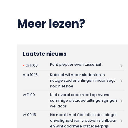
Meer lezen?
Laatste nieuws
Punt piept er even tussenuit
di 11:00
ma 10:15
Kabinet wil meer studenten in
nuttige studierichtingen, maar zegt
nog niet hoe
vr 11:00
Niet overal code rood op Avans:
sommige afstudeerzittingen gingen
wel door
vr 09:15
Iris maakt met één blik in de spiegel
onveiligheid van vrouwen zichtbaar
en wint daarmee afstudeerprijs