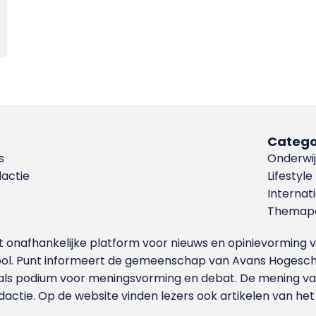
Catego
s
Onderwij
dactie
Lifestyle
Internat
Themapa
et onafhankelijke platform voor nieuws en opinievormin
ool. Punt informeert de gemeenschap van Avans Hogesch
als podium voor meningsvorming en debat. De mening van 
dactie. Op de website vinden lezers ook artikelen van he