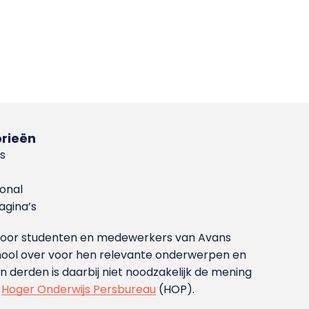
rieën
s
ional
gina’s
g voor studenten en medewerkers van Avans
ool over voor hen relevante onderwerpen en
derden is daarbij niet noodzakelijk de mening
t
Hoger Onderwijs Persbureau
(HOP).