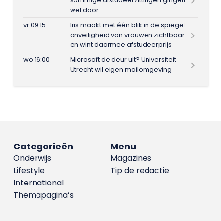
sommige afstudeerzittingen gingen
wel door
vr 09:15
Iris maakt met één blik in de spiegel
onveiligheid van vrouwen zichtbaar
en wint daarmee afstudeerprijs
wo 16:00
Microsoft de deur uit? Universiteit
Utrecht wil eigen mailomgeving
Categorieën
Menu
Onderwijs
Magazines
Lifestyle
Tip de redactie
International
Themapagina’s