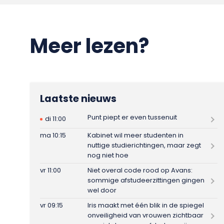
Meer lezen?
Laatste nieuws
Punt piept er even tussenuit
di 11:00
ma 10:15
Kabinet wil meer studenten in
nuttige studierichtingen, maar zegt
nog niet hoe
vr 11:00
Niet overal code rood op Avans:
sommige afstudeerzittingen gingen
wel door
vr 09:15
Iris maakt met één blik in de spiegel
onveiligheid van vrouwen zichtbaar