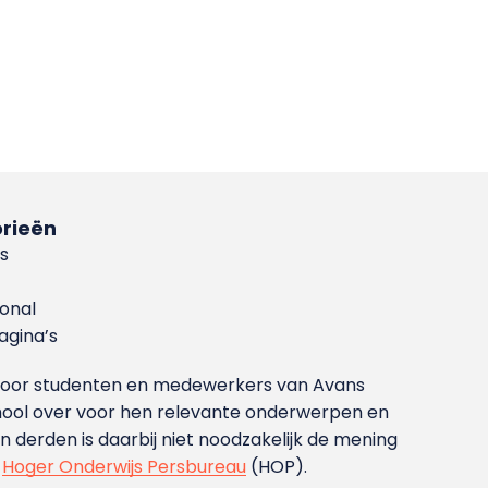
rieën
s
ional
gina’s
g voor studenten en medewerkers van Avans
ool over voor hen relevante onderwerpen en
derden is daarbij niet noodzakelijk de mening
t
Hoger Onderwijs Persbureau
(HOP).