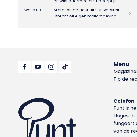
en wint daarmee afstudeerprijs
wo 16:00
Microsoft de deur uit? Universiteit
Utrecht wil eigen mailomgeving
Menu
Magazine
Tip de re
Colofon
Punt is h
Hoge­sch
fungeert 
van de re