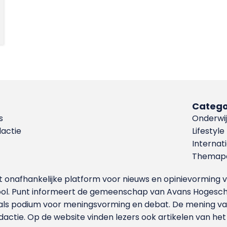
Catego
s
Onderwij
dactie
Lifestyle
Internat
Themapa
et onafhankelijke platform voor nieuws en opinievormin
ool. Punt informeert de gemeenschap van Avans Hogesch
als podium voor meningsvorming en debat. De mening van 
dactie. Op de website vinden lezers ook artikelen van he