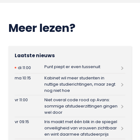
Meer lezen?
Laatste nieuws
Punt piept er even tussenuit
di 11:00
ma 10:15
Kabinet wil meer studenten in
nuttige studierichtingen, maar zegt
nog niet hoe
vr 11:00
Niet overal code rood op Avans:
sommige afstudeerzittingen gingen
wel door
vr 09:15
Iris maakt met één blik in de spiegel
onveiligheid van vrouwen zichtbaar
en wint daarmee afstudeerprijs