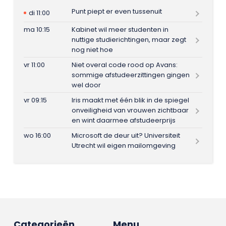
Punt piept er even tussenuit
di 11:00
ma 10:15
Kabinet wil meer studenten in
nuttige studierichtingen, maar zegt
nog niet hoe
vr 11:00
Niet overal code rood op Avans:
sommige afstudeerzittingen gingen
wel door
vr 09:15
Iris maakt met één blik in de spiegel
onveiligheid van vrouwen zichtbaar
en wint daarmee afstudeerprijs
wo 16:00
Microsoft de deur uit? Universiteit
Utrecht wil eigen mailomgeving
Categorieën
Menu