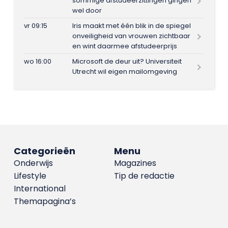
sommige afstudeerzittingen gingen
wel door
vr 09:15
Iris maakt met één blik in de spiegel
onveiligheid van vrouwen zichtbaar
en wint daarmee afstudeerprijs
wo 16:00
Microsoft de deur uit? Universiteit
Utrecht wil eigen mailomgeving
Categorieën
Menu
Onderwijs
Magazines
Lifestyle
Tip de redactie
International
Themapagina’s