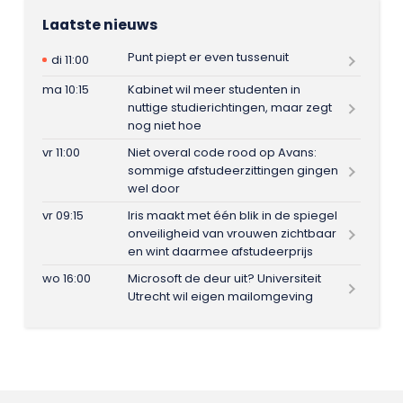
Laatste nieuws
Punt piept er even tussenuit
di 11:00
ma 10:15
Kabinet wil meer studenten in
nuttige studierichtingen, maar zegt
nog niet hoe
vr 11:00
Niet overal code rood op Avans:
sommige afstudeerzittingen gingen
wel door
vr 09:15
Iris maakt met één blik in de spiegel
onveiligheid van vrouwen zichtbaar
en wint daarmee afstudeerprijs
wo 16:00
Microsoft de deur uit? Universiteit
Utrecht wil eigen mailomgeving