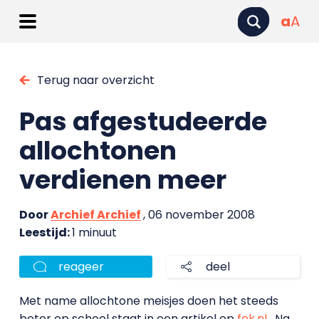
a
A
Terug naar overzicht
Pas afgestudeerde
allochtonen
verdienen meer
Door
Archief Archief
, 06 november 2008
Leestijd:
1 minuut
reageer
deel
Met name allochtone meisjes doen het steeds
beter op school staat in een artikel op
fok.nl
. Na