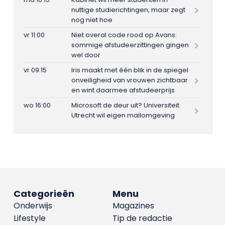
nuttige studierichtingen, maar zegt
nog niet hoe
vr 11:00
Niet overal code rood op Avans:
sommige afstudeerzittingen gingen
wel door
vr 09:15
Iris maakt met één blik in de spiegel
onveiligheid van vrouwen zichtbaar
en wint daarmee afstudeerprijs
wo 16:00
Microsoft de deur uit? Universiteit
Utrecht wil eigen mailomgeving
Categorieën
Menu
Onderwijs
Magazines
Lifestyle
Tip de redactie