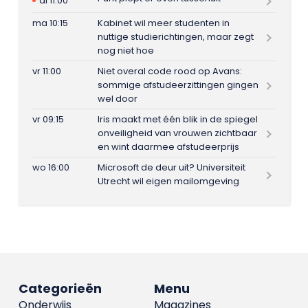
di 11:00
ma 10:15
Kabinet wil meer studenten in
nuttige studierichtingen, maar zegt
nog niet hoe
vr 11:00
Niet overal code rood op Avans:
sommige afstudeerzittingen gingen
wel door
vr 09:15
Iris maakt met één blik in de spiegel
onveiligheid van vrouwen zichtbaar
en wint daarmee afstudeerprijs
wo 16:00
Microsoft de deur uit? Universiteit
Utrecht wil eigen mailomgeving
Categorieën
Menu
Onderwijs
Magazines