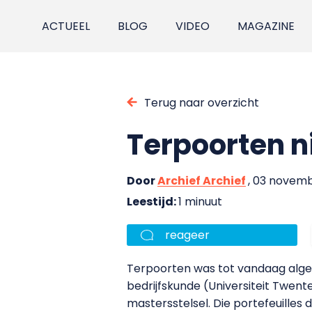
ACTUEEL
BLOG
VIDEO
MAGAZINE
Terug naar overzicht
Terpoorten n
Door
Archief Archief
, 03 novem
Leestijd:
1 minuut
reageer
Terpoorten was tot vandaag algem
bedrijfskunde (Universiteit Twent
mastersstelsel. Die portefeuilles