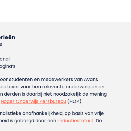
rieën
s
ional
gina’s
g voor studenten en medewerkers van Avans
ool over voor hen relevante onderwerpen en
derden is daarbij niet noodzakelijk de mening
t
Hoger Onderwijs Persbureau
(HOP).
nalistieke onafhankelijkheid, op basis van vrije
heid is geborgd door een
redactiestatuut
. De