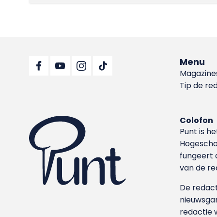
Menu
Magazine
Tip de re
Colofon
Punt is h
Hoge­sch
fungeert 
van de re
De redacti
nieuwsgar
redactie 