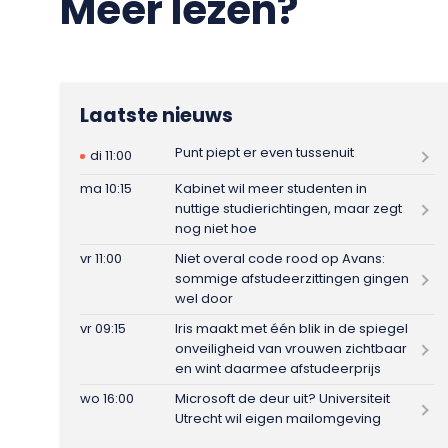
Meer lezen?
Laatste nieuws
Punt piept er even tussenuit
di 11:00
ma 10:15
Kabinet wil meer studenten in
nuttige studierichtingen, maar zegt
nog niet hoe
vr 11:00
Niet overal code rood op Avans:
sommige afstudeerzittingen gingen
wel door
vr 09:15
Iris maakt met één blik in de spiegel
onveiligheid van vrouwen zichtbaar
en wint daarmee afstudeerprijs
wo 16:00
Microsoft de deur uit? Universiteit
Utrecht wil eigen mailomgeving