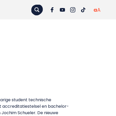
a
A
jarige student technische
t accreditatiestelsel en bachelor-
en Jochim Schueler. De nieuwe