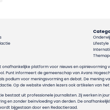
Catego
s
Onderwij
dactie
Lifestyle
Internat
Themapa
et onafhankelijke platform voor nieuws en opinievormin
ool. Punt informeert de gemeenschap van Avans Hogesch
als podium voor meningsvorming en debat. De mening van 
dactie. Op de website vinden lezers ook artikelen van he
e bestaat uit professionele journalisten. Zij werken in jour
ing en zonder beïnvloeding van derden. De onafhankelijk
wordt bijgestaan door een Redactieraad.