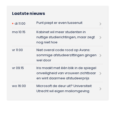
Laatste nieuws
Punt piept er even tussenuit
di 11:00
ma 10:15
Kabinet wil meer studenten in
nuttige studierichtingen, maar zegt
nog niet hoe
vr 11:00
Niet overal code rood op Avans:
sommige afstudeerzittingen gingen
wel door
vr 09:15
Iris maakt met één blik in de spiegel
onveiligheid van vrouwen zichtbaar
en wint daarmee afstudeerprijs
wo 16:00
Microsoft de deur uit? Universiteit
Utrecht wil eigen mailomgeving