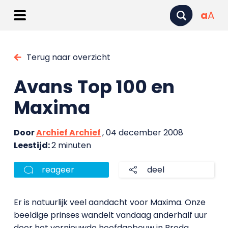
a
A
Terug naar overzicht
Avans Top 100 en
Maxima
Door
Archief Archief
, 04 december 2008
Leestijd:
2 minuten
reageer
deel
Er is natuurlijk veel aandacht voor Maxima. Onze
beeldige prinses wandelt vandaag anderhalf uur
door het vernieuwde hoofdgebouw in Breda