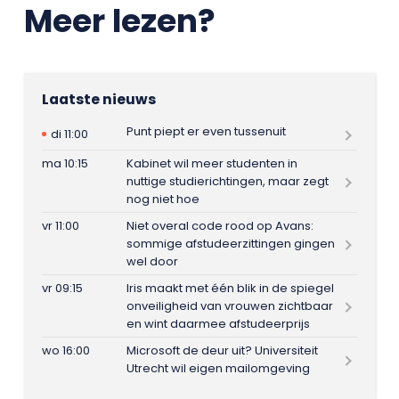
Meer lezen?
Laatste nieuws
Punt piept er even tussenuit
di 11:00
ma 10:15
Kabinet wil meer studenten in
nuttige studierichtingen, maar zegt
nog niet hoe
vr 11:00
Niet overal code rood op Avans:
sommige afstudeerzittingen gingen
wel door
vr 09:15
Iris maakt met één blik in de spiegel
onveiligheid van vrouwen zichtbaar
en wint daarmee afstudeerprijs
wo 16:00
Microsoft de deur uit? Universiteit
Utrecht wil eigen mailomgeving