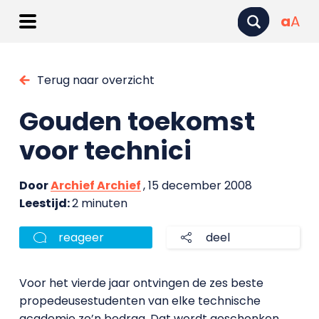
a
A
Terug naar overzicht
Gouden toekomst
voor technici
Door
Archief Archief
, 15 december 2008
Leestijd:
2 minuten
reageer
deel
Voor het vierde jaar ontvingen de zes beste
propedeusestudenten van elke technische
academie zo’n bedrag. Dat wordt geschonken