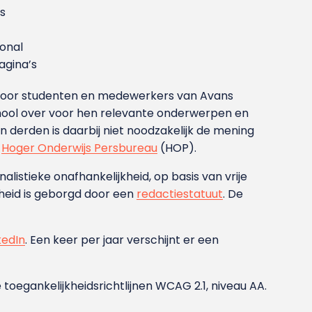
s
ional
gina’s
g voor studenten en medewerkers van Avans
ool over voor hen relevante onderwerpen en
derden is daarbij niet noodzakelijk de mening
t
Hoger Onderwijs Persbureau
(HOP).
nalistieke onafhankelijkheid, op basis van vrije
heid is geborgd door een
redactiestatuut
. De
kedIn
. Een keer per jaar verschijnt er een
 toegankelijkheidsrichtlijnen WCAG 2.1, niveau AA.