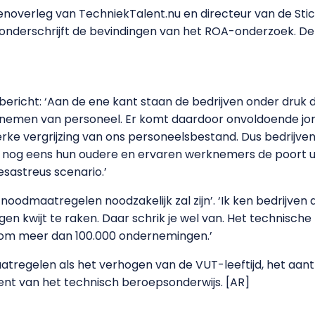
urenoverleg van TechniekTalent.nu en directeur van de Sti
 onderschrijft de bevindingen van het ROA-onderzoek. De 
sbericht: ‘Aan de ene kant staan de bedrijven onder druk 
annemen van personeel. Er komt daardoor onvoldoende jo
e vergrijzing van ons personeelsbestand. Dus bedrijven 
 nog eens hun oudere en ervaren werknemers de poort u
esastreus scenario.’
noodmaatregelen noodzakelijk zal zijn’. ‘Ik ken bedrijven
en kwijt te raken. Daar schrik je wel van. Het technische 
 om meer dan 100.000 ondernemingen.’
tregelen als het verhogen van de VUT-leeftijd, het aant
nt van het technisch beroepsonderwijs. [AR]