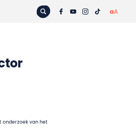
a
A
ctor
it onderzoek van het