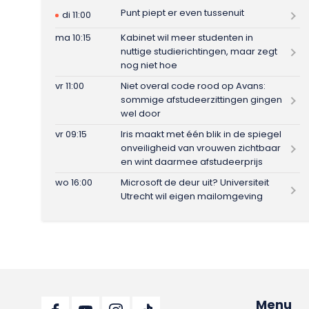
Punt piept er even tussenuit
di 11:00
ma 10:15
Kabinet wil meer studenten in
nuttige studierichtingen, maar zegt
nog niet hoe
vr 11:00
Niet overal code rood op Avans:
sommige afstudeerzittingen gingen
wel door
vr 09:15
Iris maakt met één blik in de spiegel
onveiligheid van vrouwen zichtbaar
en wint daarmee afstudeerprijs
wo 16:00
Microsoft de deur uit? Universiteit
Utrecht wil eigen mailomgeving
Menu