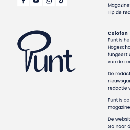
Magazine
Tip de re
Colofon
Punt is h
Hoge­sch
fungeert 
van de re
De redacti
nieuwsgar
redactie 
Punt is o
magazine
De websit
Ga naar 