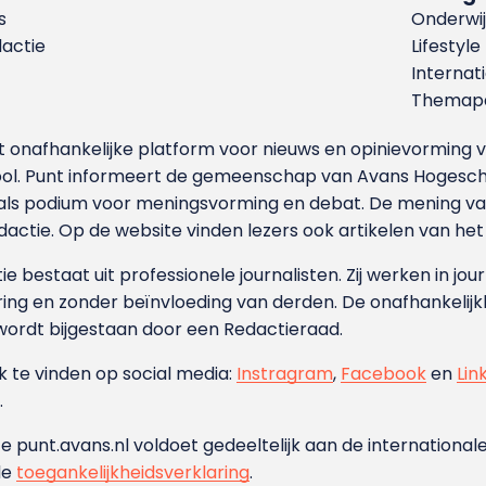
s
Onderwij
dactie
Lifestyle
Internat
Themapa
et onafhankelijke platform voor nieuws en opinievormin
ool. Punt informeert de gemeenschap van Avans Hogesch
als podium voor meningsvorming en debat. De mening van 
dactie. Op de website vinden lezers ook artikelen van he
e bestaat uit professionele journalisten. Zij werken in jour
ing en zonder beïnvloeding van derden. De onafhankelijk
wordt bijgestaan door een Redactieraad.
ok te vinden op social media:
Instragram
,
Facebook
en
Lin
.
e punt.avans.nl voldoet gedeeltelijk aan de internationale
de
toegankelijkheidsverklaring
.