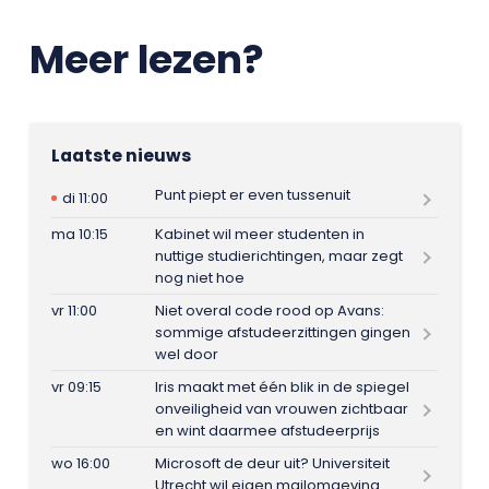
Meer lezen?
Laatste nieuws
Punt piept er even tussenuit
di 11:00
ma 10:15
Kabinet wil meer studenten in
nuttige studierichtingen, maar zegt
nog niet hoe
vr 11:00
Niet overal code rood op Avans:
sommige afstudeerzittingen gingen
wel door
vr 09:15
Iris maakt met één blik in de spiegel
onveiligheid van vrouwen zichtbaar
en wint daarmee afstudeerprijs
wo 16:00
Microsoft de deur uit? Universiteit
Utrecht wil eigen mailomgeving