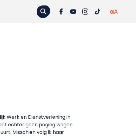
a
A
jk Werk en Dienstverlening in
Ze gaat echter geen poging wagen
urt. Misschien volg ik haar