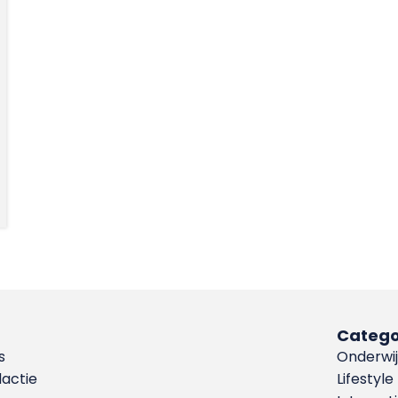
Catego
s
Onderwij
dactie
Lifestyle