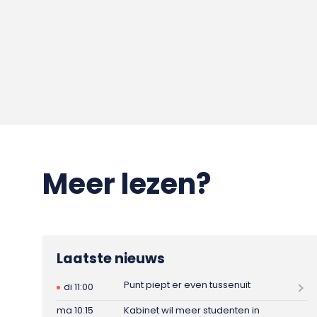
Meer lezen?
Laatste nieuws
Punt piept er even tussenuit
di 11:00
ma 10:15
Kabinet wil meer studenten in