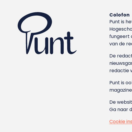
Colofon
Punt is h
Hoge­sch
fungeert 
van de re
De redacti
nieuwsgar
redactie 
Punt is o
magazine
De websit
Ga naar 
Cookie in