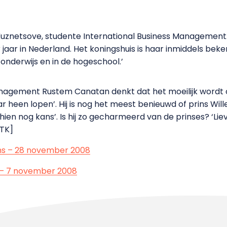
Kuznetsove, studente International Business Management. ‘
r jaar in Nederland. Het koningshuis is haar inmiddels beke
 onderwijs en in de hogeschool.’
agement Rustem Canatan denkt dat het moeilijk wordt om 
aar heen lopen’. Hij is nog het meest benieuwd of prins W
hien nog kans’. Is hij zo gecharmeerd van de prinses? ‘Li
[TK]
ans – 28 november 2008
 – 7 november 2008