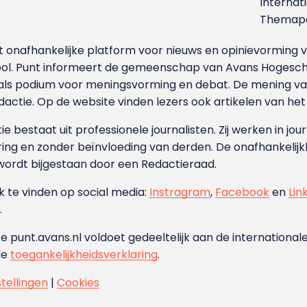
Internat
Themapa
et onafhankelijke platform voor nieuws en opinievormin
ool. Punt informeert de gemeenschap van Avans Hogesch
als podium voor meningsvorming en debat. De mening van 
dactie. Op de website vinden lezers ook artikelen van he
e bestaat uit professionele journalisten. Zij werken in jour
ing en zonder beïnvloeding van derden. De onafhankelijk
wordt bijgestaan door een Redactieraad.
ok te vinden op social media:
Instragram
,
Facebook
en
Lin
.
e punt.avans.nl voldoet gedeeltelijk aan de internationale
de
toegankelijkheidsverklaring
.
stellingen
|
Cookies