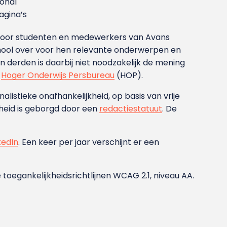
ional
gina’s
g voor studenten en medewerkers van Avans
ool over voor hen relevante onderwerpen en
derden is daarbij niet noodzakelijk de mening
t
Hoger Onderwijs Persbureau
(HOP).
nalistieke onafhankelijkheid, op basis van vrije
heid is geborgd door een
redactiestatuut
. De
kedIn
. Een keer per jaar verschijnt er een
 toegankelijkheidsrichtlijnen WCAG 2.1, niveau AA.