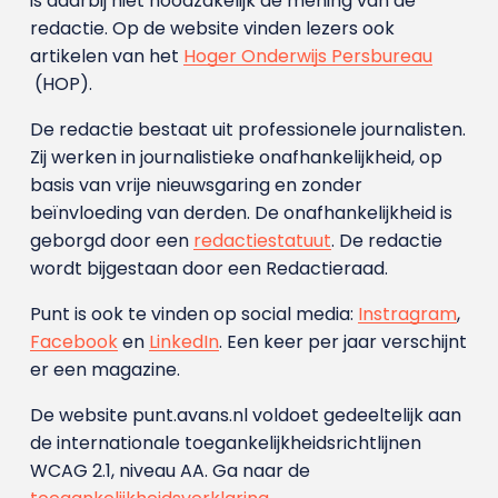
is daarbij niet noodzakelijk de mening van de
redactie. Op de website vinden lezers ook
artikelen van het
Hoger Onderwijs Persbureau
(HOP).
De redactie bestaat uit professionele journalisten.
Zij werken in journalistieke onafhankelijkheid, op
basis van vrije nieuwsgaring en zonder
beïnvloeding van derden. De onafhankelijkheid is
geborgd door een
redactiestatuut
. De redactie
wordt bijgestaan door een Redactieraad.
Punt is ook te vinden op social media:
Instragram
,
Facebook
en
LinkedIn
. Een keer per jaar verschijnt
er een magazine.
De website punt.avans.nl voldoet gedeeltelijk aan
de internationale toegankelijkheidsrichtlijnen
WCAG 2.1, niveau AA. Ga naar de