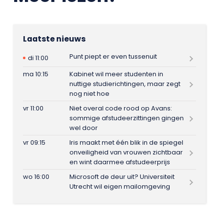
Laatste nieuws
Punt piept er even tussenuit
di 11:00
ma 10:15
Kabinet wil meer studenten in
nuttige studierichtingen, maar zegt
nog niet hoe
vr 11:00
Niet overal code rood op Avans:
sommige afstudeerzittingen gingen
wel door
vr 09:15
Iris maakt met één blik in de spiegel
onveiligheid van vrouwen zichtbaar
en wint daarmee afstudeerprijs
wo 16:00
Microsoft de deur uit? Universiteit
Utrecht wil eigen mailomgeving