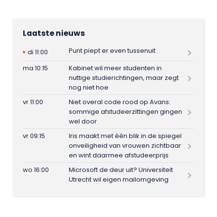
Laatste nieuws
Punt piept er even tussenuit
di 11:00
ma 10:15
Kabinet wil meer studenten in
nuttige studierichtingen, maar zegt
nog niet hoe
vr 11:00
Niet overal code rood op Avans:
sommige afstudeerzittingen gingen
wel door
vr 09:15
Iris maakt met één blik in de spiegel
onveiligheid van vrouwen zichtbaar
en wint daarmee afstudeerprijs
wo 16:00
Microsoft de deur uit? Universiteit
Utrecht wil eigen mailomgeving