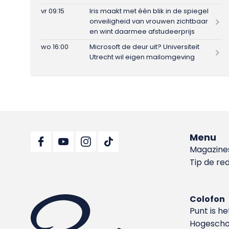
vr 09:15
Iris maakt met één blik in de spiegel
onveiligheid van vrouwen zichtbaar
en wint daarmee afstudeerprijs
wo 16:00
Microsoft de deur uit? Universiteit
Utrecht wil eigen mailomgeving
Menu
Magazine
Tip de re
Colofon
Punt is h
Hoge­sch