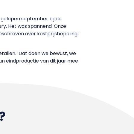
fgelopen september bij de
 jury. Het was spannend. Onze
schreven over kostprijsbepaling.’
etallen. ‘Dat doen we bewust, we
un eindproductie van dit jaar mee
?