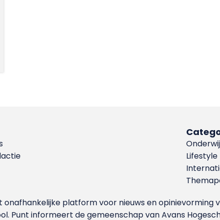
Catego
s
Onderwij
dactie
Lifestyle
Internat
Themapa
et onafhankelijke platform voor nieuws en opinievormin
ool. Punt informeert de gemeenschap van Avans Hogesch