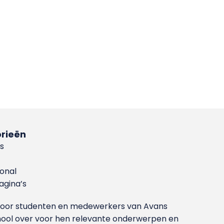
rieën
s
ional
gina’s
g voor studenten en medewerkers van Avans
ool over voor hen relevante onderwerpen en