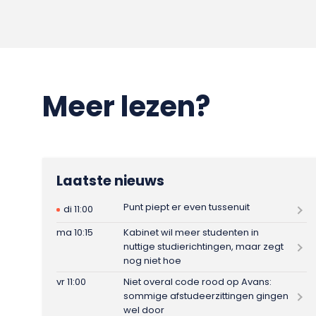
Meer lezen?
Laatste nieuws
Punt piept er even tussenuit
di 11:00
ma 10:15
Kabinet wil meer studenten in
nuttige studierichtingen, maar zegt
nog niet hoe
vr 11:00
Niet overal code rood op Avans:
sommige afstudeerzittingen gingen
wel door