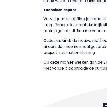
stond wat iemand bij de installa
Technisch aspect
Vervolgens is het filmpje gemont
lastig. ‘Maar alles staat duidelij
praktijkgericht. Ik kan me voorstell
Oudesluis vindt de nieuwe methode
anders dan hoe normaal gesproken
project Internationalisering.’
Op deze manier werken aan de Eng
‘Het vorige blok draaide de cursu