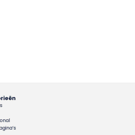
rieën
s
ional
gina’s