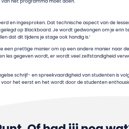
tie van het programma moet doen.
eerd en ingesproken. Dat technische aspect van de lessen
k uitgelegd op Blackboard. Je wordt gedwongen om je erin 
en dat dit tijdens je stage ook handig is.’
 een prettige manier om op een andere manier naar de les
 les gegeven wordt, er wordt veel zelfstandigheid verw
else schrijf- en spreekvaardigheid van studenten is volg
s voor het eerst en het wordt door de studenten enthousi
Punt. Of had jij nog wat