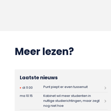
Meer lezen?
Laatste nieuws
Punt piept er even tussenuit
di 11:00
ma 10:15
Kabinet wil meer studenten in
nuttige studierichtingen, maar zegt
nog niet hoe