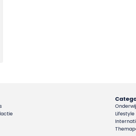
Catego
s
Onderwij
dactie
Lifestyle
Internat
Themapa