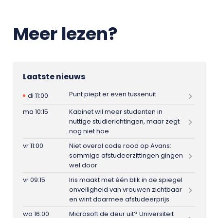
Meer lezen?
Laatste nieuws
Punt piept er even tussenuit
di 11:00
ma 10:15
Kabinet wil meer studenten in
nuttige studierichtingen, maar zegt
nog niet hoe
vr 11:00
Niet overal code rood op Avans:
sommige afstudeerzittingen gingen
wel door
vr 09:15
Iris maakt met één blik in de spiegel
onveiligheid van vrouwen zichtbaar
en wint daarmee afstudeerprijs
wo 16:00
Microsoft de deur uit? Universiteit