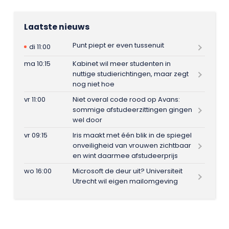
Laatste nieuws
Punt piept er even tussenuit
di 11:00
ma 10:15
Kabinet wil meer studenten in
nuttige studierichtingen, maar zegt
nog niet hoe
vr 11:00
Niet overal code rood op Avans:
sommige afstudeerzittingen gingen
wel door
vr 09:15
Iris maakt met één blik in de spiegel
onveiligheid van vrouwen zichtbaar
en wint daarmee afstudeerprijs
wo 16:00
Microsoft de deur uit? Universiteit
Utrecht wil eigen mailomgeving