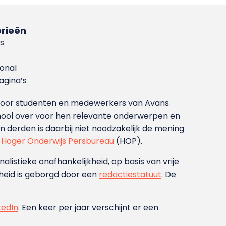
rieën
s
ional
gina’s
g voor studenten en medewerkers van Avans
ool over voor hen relevante onderwerpen en
derden is daarbij niet noodzakelijk de mening
t
Hoger Onderwijs Persbureau
(HOP).
nalistieke onafhankelijkheid, op basis van vrije
heid is geborgd door een
redactiestatuut
. De
kedIn
. Een keer per jaar verschijnt er een