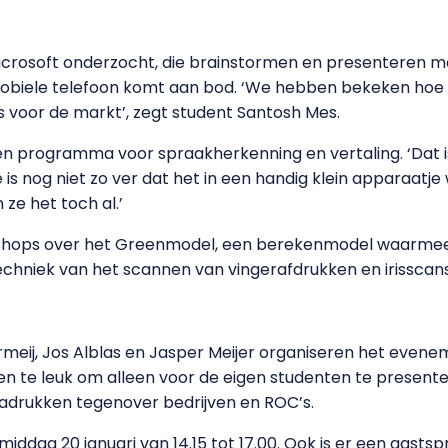
Microsoft onderzocht, die brainstormen en presenteren m
mobiele telefoon komt aan bod. ‘We hebben bekeken hoe de
is voor de markt’, zegt student Santosh Mes.
n programma voor spraakherkenning en vertaling. ‘Dat is
ie is nog niet zo ver dat het in een handig klein apparaat
ze het toch al.’
kshops over het Greenmodel, een berekenmodel waarmee
echniek van het scannen van vingerafdrukken en irisscans
meij, Jos Alblas en Jasper Meijer organiseren het evenem
 te leuk om alleen voor de eigen studenten te presenter
drukken tegenover bedrijven en ROC’s.
iddag 20 januari van 14.15 tot 17.00.
Ook is er een gastspr