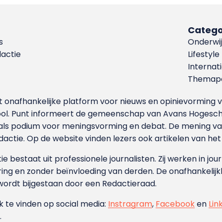
Catego
s
Onderwij
dactie
Lifestyle
Internat
Themapa
et onafhankelijke platform voor nieuws en opinievormin
ool. Punt informeert de gemeenschap van Avans Hogesch
als podium voor meningsvorming en debat. De mening van 
dactie. Op de website vinden lezers ook artikelen van he
e bestaat uit professionele journalisten. Zij werken in jour
ing en zonder beïnvloeding van derden. De onafhankelijk
wordt bijgestaan door een Redactieraad.
ok te vinden op social media:
Instragram
,
Facebook
en
Lin
.