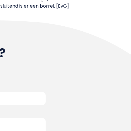
luitend is er een borrel. [EvG]
?