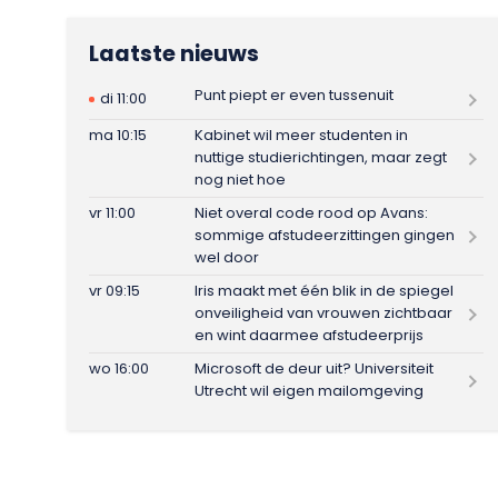
Laatste nieuws
Punt piept er even tussenuit
di 11:00
ma 10:15
Kabinet wil meer studenten in
nuttige studierichtingen, maar zegt
nog niet hoe
vr 11:00
Niet overal code rood op Avans:
sommige afstudeerzittingen gingen
wel door
vr 09:15
Iris maakt met één blik in de spiegel
onveiligheid van vrouwen zichtbaar
en wint daarmee afstudeerprijs
wo 16:00
Microsoft de deur uit? Universiteit
Utrecht wil eigen mailomgeving