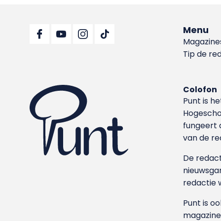
Menu
Magazine
Tip de re
Colofon
Punt is h
Hoge­sch
fungeert 
van de re
De redacti
nieuwsgar
redactie 
Punt is o
magazine