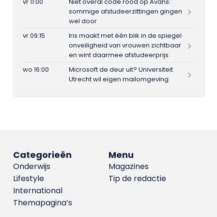
vr 11:00
Niet overal code rood op Avans:
sommige afstudeerzittingen gingen
wel door
vr 09:15
Iris maakt met één blik in de spiegel
onveiligheid van vrouwen zichtbaar
en wint daarmee afstudeerprijs
wo 16:00
Microsoft de deur uit? Universiteit
Utrecht wil eigen mailomgeving
Categorieën
Menu
Onderwijs
Magazines
Lifestyle
Tip de redactie
International
Themapagina’s