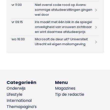
vr 11:00
Niet overal code rood op Avans:
sommige afstudeerzittingen gingen
wel door
vr 09:15
Iris maakt met één blik in de spiegel
onveiligheid van vrouwen zichtbaar
en wint daarmee afstudeerprijs
wo 16:00
Microsoft de deur uit? Universiteit
Utrecht wil eigen mailomgeving
Categorieën
Menu
Onderwijs
Magazines
Lifestyle
Tip de redactie
International
Themapagina’s