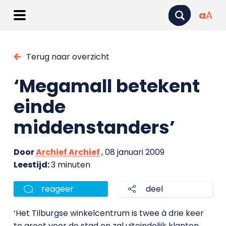
a
A
Terug naar overzicht
‘Megamall betekent
einde
middenstanders’
Door
Archief Archief
, 08 januari 2009
Leestijd:
3 minuten
reageer
deel
‘Het Tilburgse winkelcentrum is twee à drie keer
te groot voor de stad en zal uiteindelijk klanten