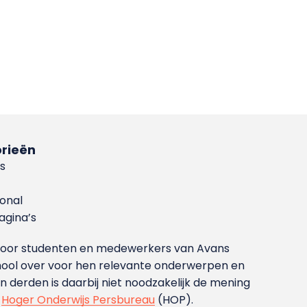
rieën
s
ional
gina’s
g voor studenten en medewerkers van Avans
ool over voor hen relevante onderwerpen en
derden is daarbij niet noodzakelijk de mening
t
Hoger Onderwijs Persbureau
(HOP).