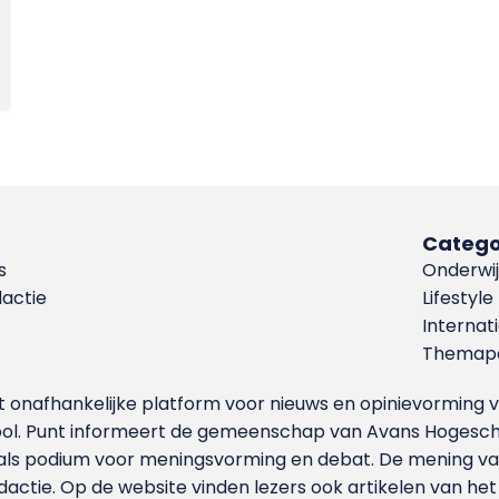
Catego
s
Onderwij
dactie
Lifestyle
Internat
Themapa
et onafhankelijke platform voor nieuws en opinievormin
ool. Punt informeert de gemeenschap van Avans Hogesch
als podium voor meningsvorming en debat. De mening van 
dactie. Op de website vinden lezers ook artikelen van he