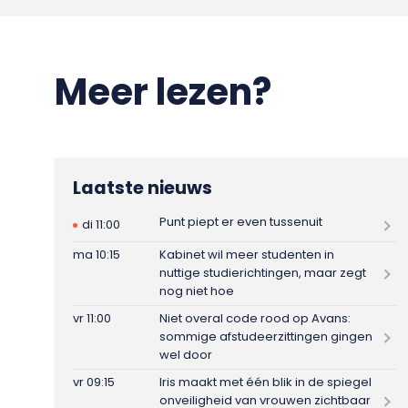
Meer lezen?
Laatste nieuws
Punt piept er even tussenuit
di 11:00
ma 10:15
Kabinet wil meer studenten in
nuttige studierichtingen, maar zegt
nog niet hoe
vr 11:00
Niet overal code rood op Avans:
sommige afstudeerzittingen gingen
wel door
vr 09:15
Iris maakt met één blik in de spiegel
onveiligheid van vrouwen zichtbaar