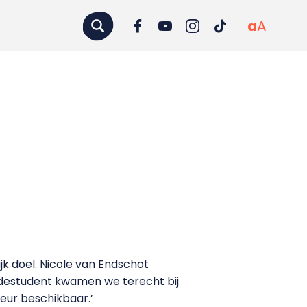
a
A
 doel. Nicole van Endschot
edestudent kwamen we terecht bij
teur beschikbaar.’