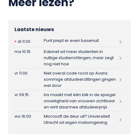
Meer lezen?
Laatste nieuws
Punt piept er even tussenuit
di 11:00
ma 10:15
Kabinet wil meer studenten in
nuttige studierichtingen, maar zegt
nog niet hoe
vr 11:00
Niet overal code rood op Avans:
sommige afstudeerzittingen gingen
wel door
vr 09:15
Iris maakt met één blik in de spiegel
onveiligheid van vrouwen zichtbaar
en wint daarmee afstudeerprijs
wo 16:00
Microsoft de deur uit? Universiteit
Utrecht wil eigen mailomgeving