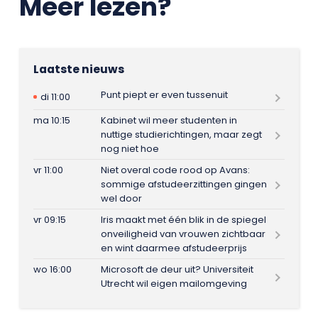
Meer lezen?
Laatste nieuws
Punt piept er even tussenuit
di 11:00
ma 10:15
Kabinet wil meer studenten in
nuttige studierichtingen, maar zegt
nog niet hoe
vr 11:00
Niet overal code rood op Avans:
sommige afstudeerzittingen gingen
wel door
vr 09:15
Iris maakt met één blik in de spiegel
onveiligheid van vrouwen zichtbaar
en wint daarmee afstudeerprijs
wo 16:00
Microsoft de deur uit? Universiteit
Utrecht wil eigen mailomgeving