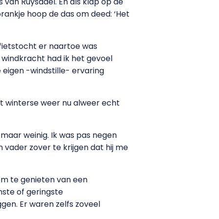
s van Ruysdael. En als klap op de
sprankje hoop de das om deed: ‘Het
ietstocht er naartoe was
e windkracht had ik het gevoel
 eigen -windstille- ervaring
t winterse weer nu alweer echt
s maar weinig. Ik was pas negen
n vader zover te krijgen dat hij me
 om te genieten van een
nste of geringste
gen. Er waren zelfs zoveel