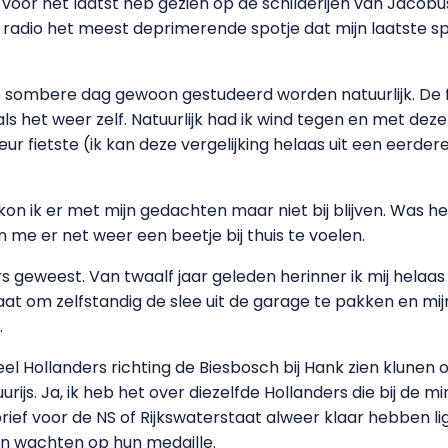
ik voor het laatst heb gezien op de schilderijen van Jacobu
de radio het meest deprimerende spotje dat mijn laatste 
 sombere dag gewoon gestudeerd worden natuurlijk. De f
ls het weer zelf. Natuurlijk had ik wind tegen en met dez
ur fietste (ik kan deze vergelijking helaas uit een eerdere
 ik er met mijn gedachten maar niet bij blijven. Was he
 me er net weer een beetje bij thuis te voelen.
ers geweest. Van twaalf jaar geleden herinner ik mij helaa
staat om zelfstandig de slee uit de garage te pakken en mij
.
veel Hollanders richting de Biesbosch bij Hank zien klunen
js. Ja, ik heb het over diezelfde Hollanders die bij de mi
ef voor de NS of Rijkswaterstaat alweer klaar hebben lig
n wachten op hun medaille.