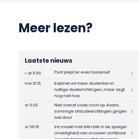
Meer lezen?
Laatste nieuws
Punt piept er even tussenuit
di 11:00
ma 10:15
Kabinet wil meer studenten in
nuttige studierichtingen, maar zegt
nog niet hoe
vr 11:00
Niet overal code rood op Avans:
sommige afstudeerzittingen gingen
wel door
vr 09:15
Iris maakt met één blik in de spiegel
onveiligheid van vrouwen zichtbaar