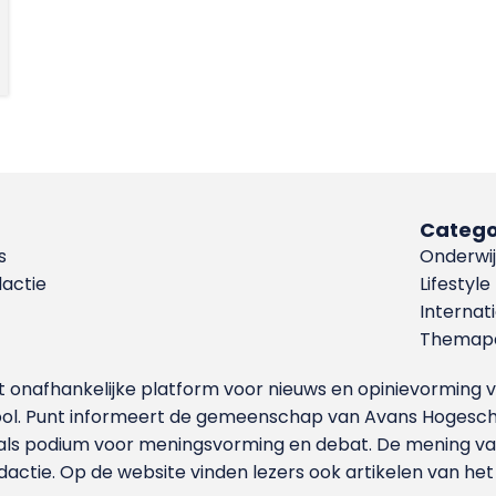
Catego
s
Onderwij
dactie
Lifestyle
Internat
Themapa
et onafhankelijke platform voor nieuws en opinievormin
ool. Punt informeert de gemeenschap van Avans Hogesch
als podium voor meningsvorming en debat. De mening van 
dactie. Op de website vinden lezers ook artikelen van he