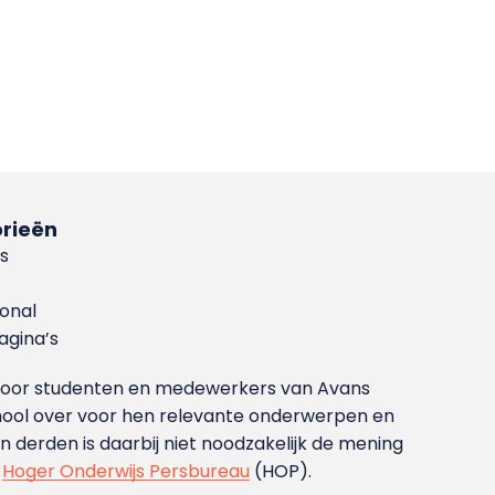
rieën
s
ional
gina’s
g voor studenten en medewerkers van Avans
ool over voor hen relevante onderwerpen en
derden is daarbij niet noodzakelijk de mening
t
Hoger Onderwijs Persbureau
(HOP).