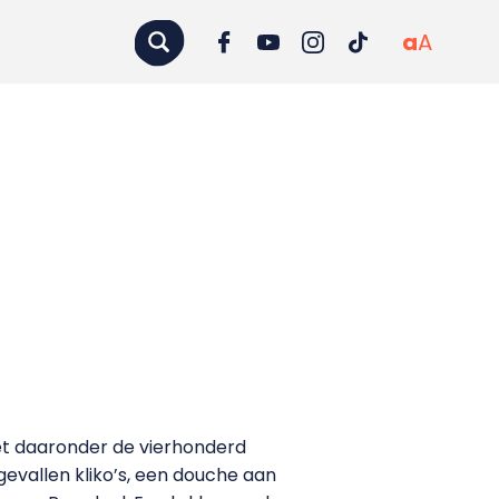
a
A
met daaronder de vierhonderd
evallen kliko’s, een douche aan