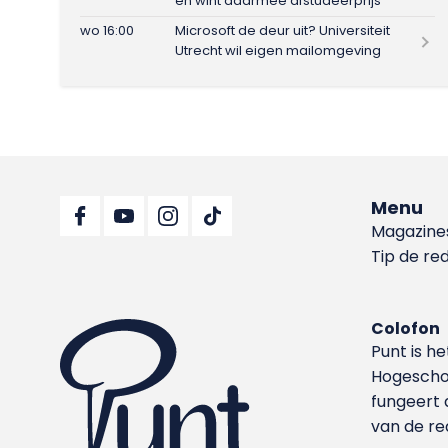
en wint daarmee afstudeerprijs
wo 16:00
Microsoft de deur uit? Universiteit
Utrecht wil eigen mailomgeving
Menu
Magazine
Tip de re
Colofon
Punt is h
Hoge­sch
fungeert 
van de re