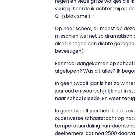
regen en vieze grijze wolkjes die 
vuurpijl hoorde ik achter mij op 
Q-ijsblok smelt…’
Op naar school, er moest op deze
misschien wel net zo dramatisch a
alsof ik tegen een dichte garagede
bevestigen).
Eenmaal aangekomen op school kon
afgelopen? Was dit alles? Ik begon
In geen twaalf jaar is het zo wint
jaar oud en waarschijnlijk net in 
naar school sleede. En weer terug
In geen twaalf jaar heb ik ook zo
ouderwetse schaatstocht op natuuri
temperatuurdaling hun klachtenbri
deelnemers, dat nog 2500 daarva