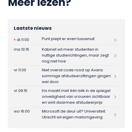
Meer lezen?
Laatste nieuws
Punt piept er even tussenuit
di 11:00
ma 10:15
Kabinet wil meer studenten in
nuttige studierichtingen, maar zegt
nog niet hoe
vr 11:00
Niet overal code rood op Avans:
sommige afstudeerzittingen gingen
wel door
vr 09:15
Iris maakt met één blik in de spiegel
onveiligheid van vrouwen zichtbaar
en wint daarmee afstudeerprijs
wo 16:00
Microsoft de deur uit? Universiteit
Utrecht wil eigen mailomgeving