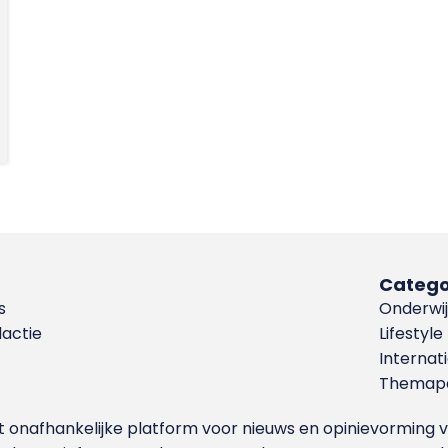
Catego
s
Onderwij
dactie
Lifestyle
Internat
Themapa
et onafhankelijke platform voor nieuws en opinievormin