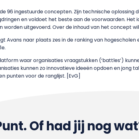
de 96 ingestuurde concepten. Zijn technische oplossing 
ringen en voldoet het beste aan de voorwaarden. Het idee
an worden uitgevoerd. Over de inhoud van het concept wil h
jgt Avans naar plaats zes in de ranking van hogescholen en
1e.
platform waar organisaties vraagstukken (‘battles’) kun
isaties kunnen zo innovatieve ideeën opdoen en jong tal
en punten voor de ranglijst. [EvG]
Punt. Of had jij nog wat