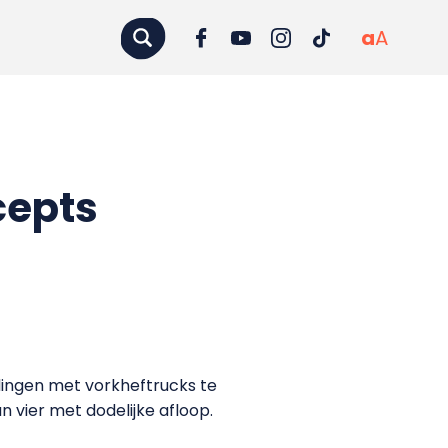
a
A
cepts
dingen met vorkheftrucks te
 vier met dodelijke afloop.