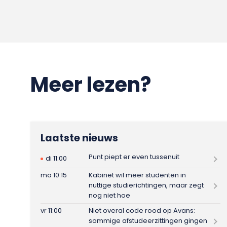
Meer lezen?
Laatste nieuws
Punt piept er even tussenuit
di 11:00
ma 10:15
Kabinet wil meer studenten in
nuttige studierichtingen, maar zegt
nog niet hoe
vr 11:00
Niet overal code rood op Avans:
sommige afstudeerzittingen gingen