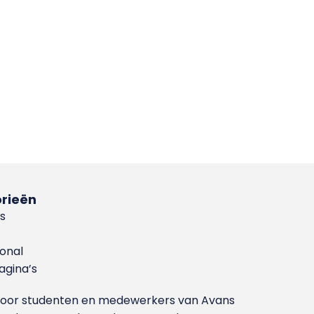
rieën
s
ional
gina’s
g voor studenten en medewerkers van Avans