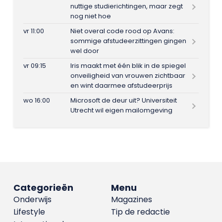
nuttige studierichtingen, maar zegt
nog niet hoe
vr 11:00
Niet overal code rood op Avans:
sommige afstudeerzittingen gingen
wel door
vr 09:15
Iris maakt met één blik in de spiegel
onveiligheid van vrouwen zichtbaar
en wint daarmee afstudeerprijs
wo 16:00
Microsoft de deur uit? Universiteit
Utrecht wil eigen mailomgeving
Categorieën
Menu
Onderwijs
Magazines
Lifestyle
Tip de redactie