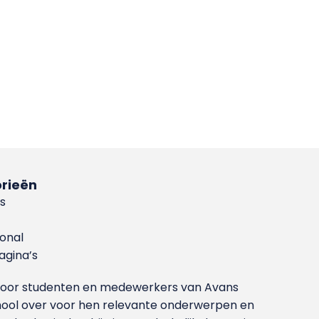
rieën
s
ional
gina’s
g voor studenten en medewerkers van Avans
ool over voor hen relevante onderwerpen en