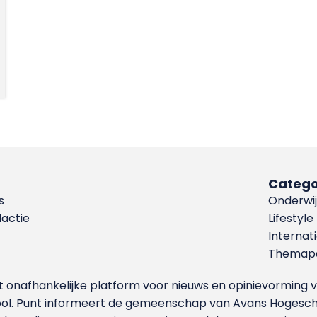
Catego
s
Onderwij
dactie
Lifestyle
Internat
Themapa
et onafhankelijke platform voor nieuws en opinievormin
ool. Punt informeert de gemeenschap van Avans Hogesch