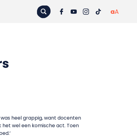
a
A
rs
 was heel grappig, want docenten
ek het wel een komische act. Toen
oed.’