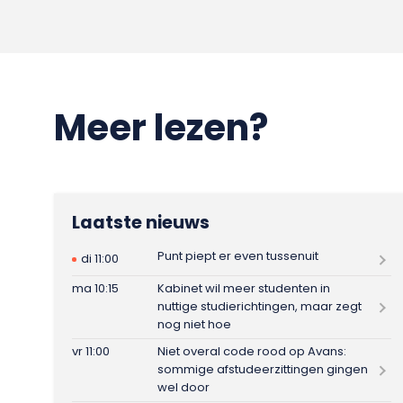
Meer lezen?
Laatste nieuws
Punt piept er even tussenuit
di 11:00
ma 10:15
Kabinet wil meer studenten in
nuttige studierichtingen, maar zegt
nog niet hoe
vr 11:00
Niet overal code rood op Avans:
sommige afstudeerzittingen gingen
wel door