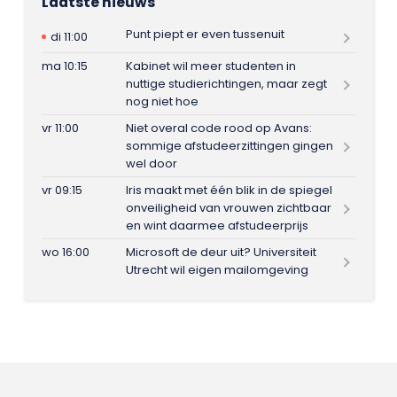
Laatste nieuws
Punt piept er even tussenuit
di 11:00
ma 10:15
Kabinet wil meer studenten in
nuttige studierichtingen, maar zegt
nog niet hoe
vr 11:00
Niet overal code rood op Avans:
sommige afstudeerzittingen gingen
wel door
vr 09:15
Iris maakt met één blik in de spiegel
onveiligheid van vrouwen zichtbaar
en wint daarmee afstudeerprijs
wo 16:00
Microsoft de deur uit? Universiteit
Utrecht wil eigen mailomgeving