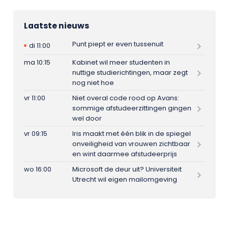
Laatste nieuws
Punt piept er even tussenuit
di 11:00
ma 10:15
Kabinet wil meer studenten in
nuttige studierichtingen, maar zegt
nog niet hoe
vr 11:00
Niet overal code rood op Avans:
sommige afstudeerzittingen gingen
wel door
vr 09:15
Iris maakt met één blik in de spiegel
onveiligheid van vrouwen zichtbaar
en wint daarmee afstudeerprijs
wo 16:00
Microsoft de deur uit? Universiteit
Utrecht wil eigen mailomgeving