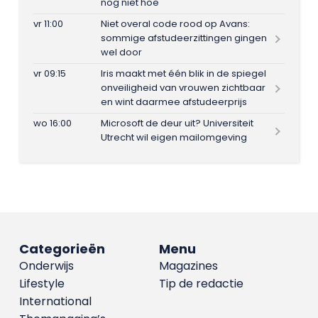
nog niet hoe
vr 11:00
Niet overal code rood op Avans:
sommige afstudeerzittingen gingen
wel door
vr 09:15
Iris maakt met één blik in de spiegel
onveiligheid van vrouwen zichtbaar
en wint daarmee afstudeerprijs
wo 16:00
Microsoft de deur uit? Universiteit
Utrecht wil eigen mailomgeving
Categorieën
Menu
Onderwijs
Magazines
Lifestyle
Tip de redactie
International