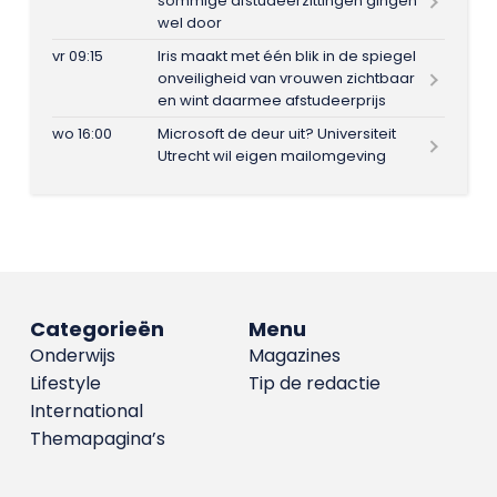
sommige afstudeerzittingen gingen
wel door
vr 09:15
Iris maakt met één blik in de spiegel
onveiligheid van vrouwen zichtbaar
en wint daarmee afstudeerprijs
wo 16:00
Microsoft de deur uit? Universiteit
Utrecht wil eigen mailomgeving
Categorieën
Menu
Onderwijs
Magazines
Lifestyle
Tip de redactie
International
Themapagina’s