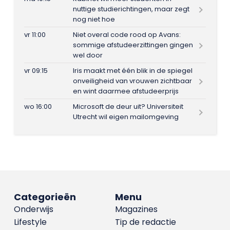
nuttige studierichtingen, maar zegt
nog niet hoe
vr 11:00
Niet overal code rood op Avans:
sommige afstudeerzittingen gingen
wel door
vr 09:15
Iris maakt met één blik in de spiegel
onveiligheid van vrouwen zichtbaar
en wint daarmee afstudeerprijs
wo 16:00
Microsoft de deur uit? Universiteit
Utrecht wil eigen mailomgeving
Categorieën
Menu
Onderwijs
Magazines
Lifestyle
Tip de redactie