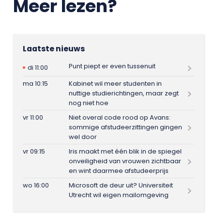
Meer lezen?
Laatste nieuws
Punt piept er even tussenuit
di 11:00
ma 10:15
Kabinet wil meer studenten in
nuttige studierichtingen, maar zegt
nog niet hoe
vr 11:00
Niet overal code rood op Avans:
sommige afstudeerzittingen gingen
wel door
vr 09:15
Iris maakt met één blik in de spiegel
onveiligheid van vrouwen zichtbaar
en wint daarmee afstudeerprijs
wo 16:00
Microsoft de deur uit? Universiteit
Utrecht wil eigen mailomgeving