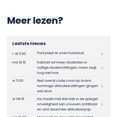
Meer lezen?
Laatste nieuws
Punt piept er even tussenuit
di 11:00
ma 10:15
Kabinet wil meer studenten in
nuttige studierichtingen, maar zegt
nog niet hoe
vr 11:00
Niet overal code rood op Avans:
sommige afstudeerzittingen gingen
wel door
vr 09:15
Iris maakt met één blik in de spiegel
onveiligheid van vrouwen zichtbaar
en wint daarmee afstudeerprijs