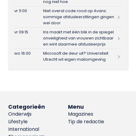
nog niet hoe
vr 11:00
Niet overal code rood op Avans:
sommige afstudeerzittingen gingen
wel door
vr 09:15
Iris maakt met één blik in de spiegel
onveiligheid van vrouwen zichtbaar
en wint daarmee afstudeerprijs
wo 16:00
Microsoft de deur uit? Universiteit
Utrecht wil eigen mailomgeving
Categorieën
Menu
Onderwijs
Magazines
Lifestyle
Tip de redactie
International