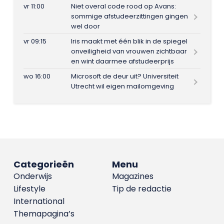
vr 11:00
Niet overal code rood op Avans:
sommige afstudeerzittingen gingen
wel door
vr 09:15
Iris maakt met één blik in de spiegel
onveiligheid van vrouwen zichtbaar
en wint daarmee afstudeerprijs
wo 16:00
Microsoft de deur uit? Universiteit
Utrecht wil eigen mailomgeving
Categorieën
Menu
Onderwijs
Magazines
Lifestyle
Tip de redactie
International
Themapagina’s