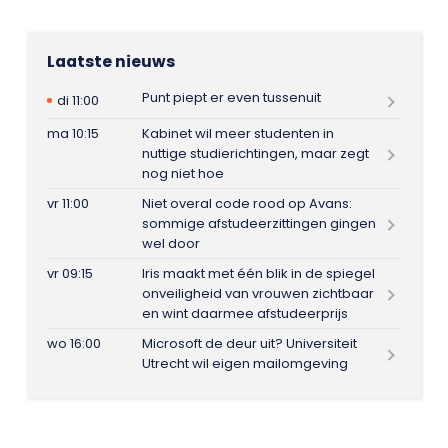
Laatste nieuws
Punt piept er even tussenuit
di 11:00
ma 10:15
Kabinet wil meer studenten in
nuttige studierichtingen, maar zegt
nog niet hoe
vr 11:00
Niet overal code rood op Avans:
sommige afstudeerzittingen gingen
wel door
vr 09:15
Iris maakt met één blik in de spiegel
onveiligheid van vrouwen zichtbaar
en wint daarmee afstudeerprijs
wo 16:00
Microsoft de deur uit? Universiteit
Utrecht wil eigen mailomgeving