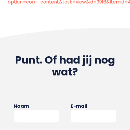
option=com_content&task=view&id=9916&Itemid=
Punt. Of had jij nog
wat?
Naam
E-mail