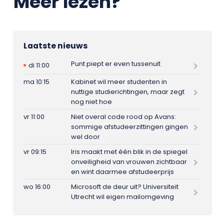
Meer lezen?
Laatste nieuws
Punt piept er even tussenuit
di 11:00
ma 10:15
Kabinet wil meer studenten in
nuttige studierichtingen, maar zegt
nog niet hoe
vr 11:00
Niet overal code rood op Avans:
sommige afstudeerzittingen gingen
wel door
vr 09:15
Iris maakt met één blik in de spiegel
onveiligheid van vrouwen zichtbaar
en wint daarmee afstudeerprijs
wo 16:00
Microsoft de deur uit? Universiteit
Utrecht wil eigen mailomgeving