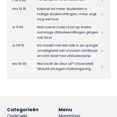
di 11:00
ma 10:15
Kabinet wil meer studenten in
nuttige studierichtingen, maar zegt
nog niet hoe
vr 11:00
Niet overal code rood op Avans:
sommige afstudeerzittingen gingen
wel door
vr 09:15
Iris maakt met één blik in de spiegel
onveiligheid van vrouwen zichtbaar
en wint daarmee afstudeerprijs
wo 16:00
Microsoft de deur uit? Universiteit
Utrecht wil eigen mailomgeving
Categorieën
Menu
Onderwijs
Magazines