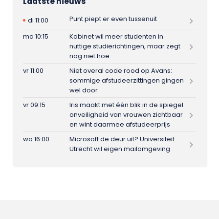
Laatste nieuws
Punt piept er even tussenuit
di 11:00
ma 10:15
Kabinet wil meer studenten in
nuttige studierichtingen, maar zegt
nog niet hoe
vr 11:00
Niet overal code rood op Avans:
sommige afstudeerzittingen gingen
wel door
vr 09:15
Iris maakt met één blik in de spiegel
onveiligheid van vrouwen zichtbaar
en wint daarmee afstudeerprijs
wo 16:00
Microsoft de deur uit? Universiteit
Utrecht wil eigen mailomgeving